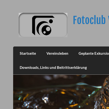
Skip
to
content
Fotoclub 
Startseite
Vereinsleben
Geplante Exkursi
Downloads, Links und Beitrittserklärung