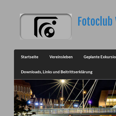
Skip
to
content
Fotoclub 
Startseite
Vereinsleben
Geplante Exkursi
Downloads, Links und Beitrittserklärung