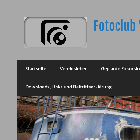
Skip
to
content
Fotoclub 
Startseite
Vereinsleben
Geplante Exkursi
Downloads, Links und Beitrittserklärung