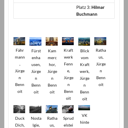
Platz 3:
Hilmar
Buchmann
Fähr
Kraft
Ratha
Fürst
Kam
Blick
mann
werk
us,
enha
merc
vom
,
Fenn
Jürge
usen,
hor,
Kraft
Jürge
e,
n
Jürge
Jürge
werk,
n
Jürge
Benn
n
n
Jürge
Benn
n
oit
Benn
Benn
n
oit
Benn
oit
oit
Benn
oit
oit
VK
Duck
Nosta
Ratha
Sprud
hinte
Dich,
lgie,
us,
elstei