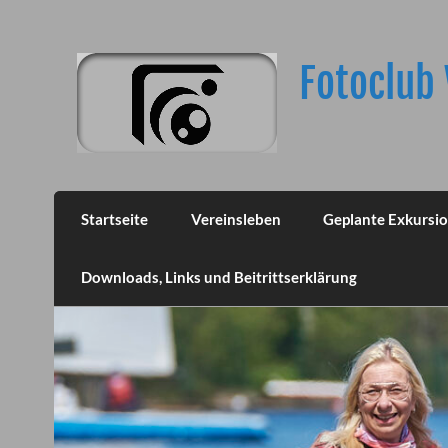
Skip
to
content
Fotoclub 
Startseite
Vereinsleben
Geplante Exkursi
Downloads, Links und Beitrittserklärung