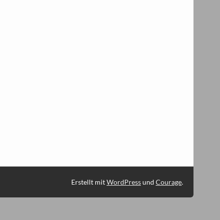
Erstellt mit
WordPress
und
Courage
.