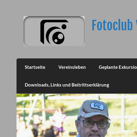
Skip
to
content
Fotoclub 
Startseite
Vereinsleben
Geplante Exkursi
Downloads, Links und Beitrittserklärung