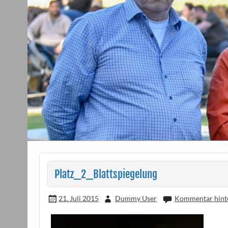
Platz_2_Blattspiegelung
21. Juli 2015
Dummy User
Kommentar hint