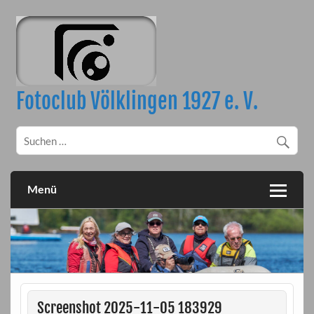
Skip
to
content
Fotoclub Völklingen 1927 e. V.
Menü
Screenshot 2025-11-05 183929