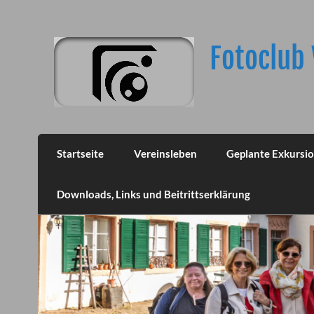
Skip
to
content
Fotoclub 
Startseite
Vereinsleben
Geplante Exkursi
Downloads, Links und Beitrittserklärung