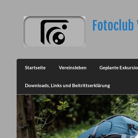
Skip
to
content
Fotoclub 
Startseite
Vereinsleben
Geplante Exkursi
Downloads, Links und Beitrittserklärung