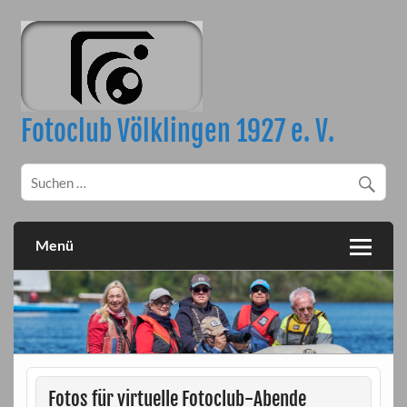
Skip
to
content
Fotoclub Völklingen 1927 e. V.
Menü
Fotos für virtuelle Fotoclub-Abende